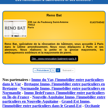
Reno Bat
238 rue du Faubourg Saint-Antoine
0143704542
75012
Paris
Reno Bat, spécialiste de la rénovation de bâtiment, vous accueille à Paris
dans le 12ème arrondissement. Nous nous déplaçons à Paris et ses
alentours. Nous réalisons la petite et la grosse maçonnerie, les
aménagements extérieurs et la maçonnerie de pierre.
Site : www.renovation-batiment-paris.fr
« Précédent
1
2
Suivant »
Nos partenaires :
Immo du Var, l'immobilier entre particuliers
dans le Var
-
Bretagne Immo, l'immobilier entre particuliers en
Bretagne
-
Normandie Immo, l'immobilier entre particuliers en
Normandie
-
Immo IledeFrance, l'immobilier entre particuliers
en Île-de-France
-
Nouvelle-Aquitaine Immo, l'immobilier entre
particuliers en Nouvelle-Aquitaine
-
Grand-Est Immo,
l'immobilier entre particuliers dans le Grand-Est
-
Occitanie