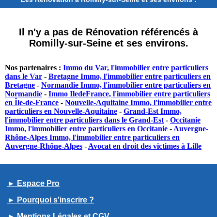
Il n'y a pas de Rénovation référencés à
Romilly-sur-Seine et ses environs.
Nos partenaires :
Immo du Var, l'immobilier entre particuliers
dans le Var
-
Bretagne Immo, l'immobilier entre particuliers en
Bretagne
-
Normandie Immo, l'immobilier entre particuliers en
Normandie
-
Immo IledeFrance, l'immobilier entre particuliers
en Île-de-France
-
Nouvelle-Aquitaine Immo, l'immobilier entre
particuliers en Nouvelle-Aquitaine
-
Grand-Est Immo,
l'immobilier entre particuliers dans le Grand-Est
-
Occitanie
Immo, l'immobilier entre particuliers en Occitanie
-
Auvergne-
Rhône-Alpes Immo, l'immobilier entre particuliers en
Auvergne-Rhône-Alpes
-
Avocat en droit des victimes à Lille
► Espace Pro
► Pourquoi s'inscrire ?
► Mentions Légales et CGV