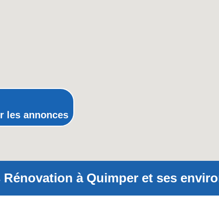
Nord-Pas-de-Calais
Pays-de-la-Loire
Picardie
Poitou-Charentes
Provence-Alpes-Côte-d'Azur(p
Rhône-Alpes
r les annonces
 Rénovation à Quimper et ses enviro