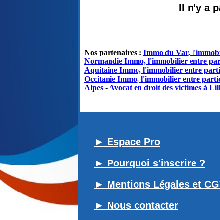
Il n'y a
Nos partenaires :
Immo du Var, l'immobil
Normandie Immo, l'immobilier entre par
Aquitaine Immo, l'immobilier entre parti
Occitanie Immo, l'immobilier entre partic
Alpes
-
Avocat en droit des victimes à Lil
► Espace Pro
► Pourquoi s'inscrire ?
► Mentions Légales et C
► Nous contacter