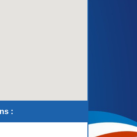
aca)
ns :