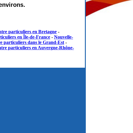
environs.
tre particuliers en Bretagne
-
iculiers en Île-de-France
-
Nouvelle-
e particuliers dans le Grand-Est
-
tre particuliers en Auvergne-Rhône-