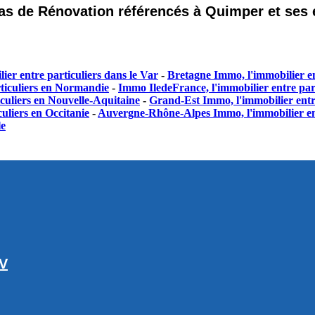
 pas de Rénovation référencés à Quimper et ses 
ier entre particuliers dans le Var
-
Bretagne Immo, l'immobilier en
ticuliers en Normandie
-
Immo IledeFrance, l'immobilier entre part
culiers en Nouvelle-Aquitaine
-
Grand-Est Immo, l'immobilier entr
uliers en Occitanie
-
Auvergne-Rhône-Alpes Immo, l'immobilier en
le
GV