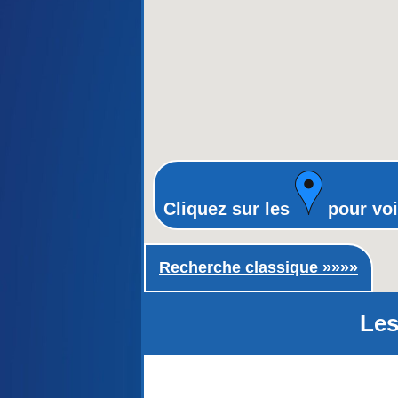
Cliquez sur les
pour voi
Recherche classique ►
Recherche classique »»»»
Les