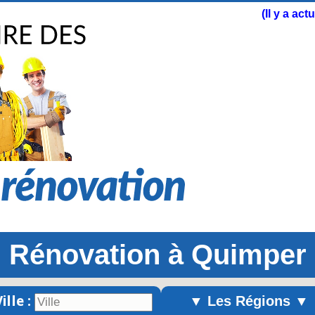
(Il y a ac
Rénovation à Quimper
ille :
▼ Les Régions ▼