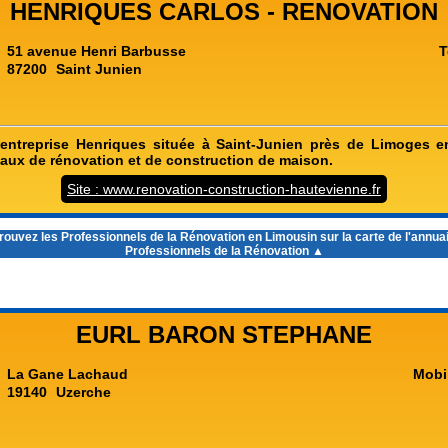
HENRIQUES CARLOS - RENOVATION
51 avenue Henri Barbusse
T
87200
Saint Junien
'entreprise Henriques située à Saint-Junien près de Limoges 
avaux de rénovation et de construction de maison.
Site : www.renovation-construction-hautevienne.fr
rouvez les
Professionnels de la Rénovation en Limousin
sur la carte de l'annua
Professionnels de la Rénovation ▲
EURL BARON STEPHANE
La Gane Lachaud
Mobi
19140
Uzerche