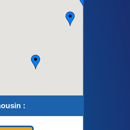
aca)
ousin :