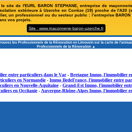
 le site de l'EURL BARON STEPHANE, entreprise de maçonnerie,
isolation extérieure à Uzerche en Corrèze (19) proche de l'A20 (s
ulier, un professionnel ou du secteur public : l’entreprise BARO
ns vos projets.
Site : www.maconnerie-baron-uzerche.fr
rouvez les
Professionnels de la Rénovation en Limousin
sur la carte de l'annua
Professionnels de la Rénovation ▲
ier entre particuliers dans le Var
-
Bretagne Immo, l'immobilier en
ticuliers en Normandie
-
Immo IledeFrance, l'immobilier entre part
culiers en Nouvelle-Aquitaine
-
Grand-Est Immo, l'immobilier entr
uliers en Occitanie
-
Auvergne-Rhône-Alpes Immo, l'immobilier en