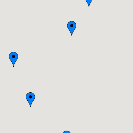
Alsace
Aquitaine
Auvergne
Basse-Normandie
Bourgogne
Bretagne
Centre
Champagne-Ardenne
Franche-Comté
Haute-Normandie
Ile-de-France
Languedoc-Roussillon
Limousin
Lorraine
Midi-Pyrénées