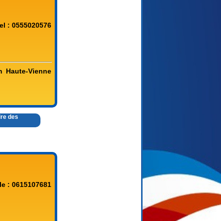
el : 0555020576
en Haute-Vienne
ire des
le : 0615107681