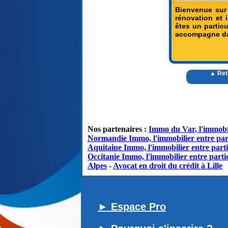
Bienvenue sur
rénovation et 
êtes un partic
accompagne da
▲ Ret
Nos partenaires :
Immo du Var, l'immobil
Normandie Immo, l'immobilier entre par
Aquitaine Immo, l'immobilier entre parti
Occitanie Immo, l'immobilier entre partic
Alpes
-
Avocat en droit du crédit à Lille
► Espace Pro