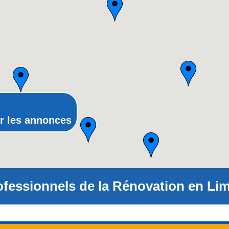
Nord-Pas-de-Calais
Pays-de-la-Loire
Picardie
Poitou-Charentes
Provence-Alpes-Côte-d'Azur(p
Rhône-Alpes
r les annonces
ofessionnels de la Rénovation en Lim