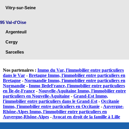
Vitry-sur-Seine
95 Val-d'Oise
Argenteuil
Cergy
Sarcelles
Nos partenaires :
Immo du Var, l'immobilier entre particuliers
dans le Var
-
Bretagne Immo, l'immobilier entre particuliers en
Bretagne
-
Normandie Immo, l'immobilier entre particuliers en
Normandie
-
Immo IledeFrance, l'immobilier entre particuliers
en Île-de-France
-
Nouvelle-Aquitaine Immo, l'immobilier entre
particuliers en Nouvelle-Aquitaine
-
Grand-Est Immo,
l'immobilier entre particuliers dans le Grand-Est
-
Occitanie
Immo, l'immobilier entre particuliers en Occitanie
-
Auvergne-
Rhône-Alpes Immo, l'immobilier entre particuliers en
Auvergne-Rhône-Alpes
-
Avocat en droit de la famille à Lille