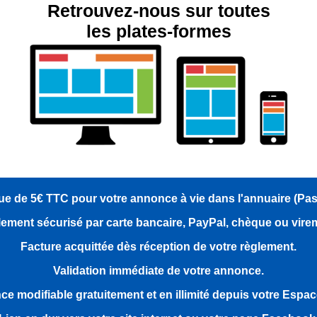
Retrouvez-nous sur toutes
les plates-formes
e de 5€ TTC pour votre annonce à vie dans l'annuaire (Pa
ement sécurisé par carte bancaire, PayPal, chèque ou vire
Facture acquittée dès réception de votre règlement.
Validation immédiate de votre annonce.
e modifiable gratuitement et en illimité depuis votre Espa