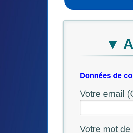
▼ A
Données de con
Votre email (
Votre mot de 