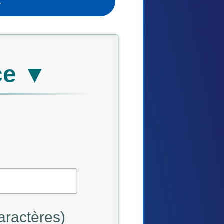
.
ce ▼
aractères)