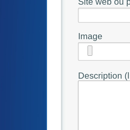
Site web ou
Image
Description (