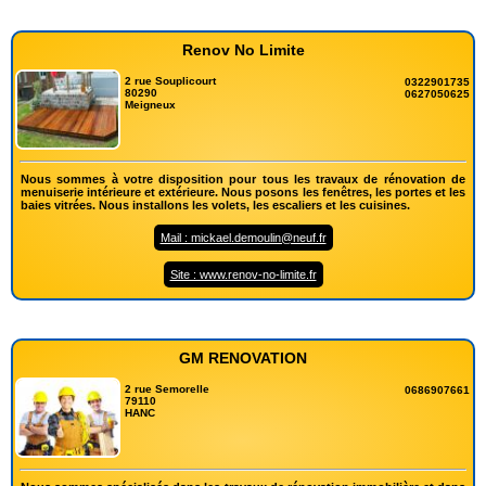
Renov No Limite
2 rue Souplicourt
0322901735
80290
0627050625
Meigneux
Nous sommes à votre disposition pour tous les travaux de rénovation de
menuiserie intérieure et extérieure. Nous posons les fenêtres, les portes et les
baies vitrées. Nous installons les volets, les escaliers et les cuisines.
Mail : mickael.demoulin@neuf.fr
Site : www.renov-no-limite.fr
GM RENOVATION
2 rue Semorelle
0686907661
79110
HANC