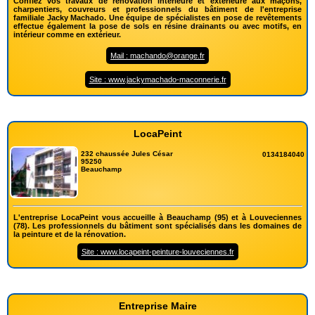
Confiez vos travaux de rénovation intérieure et extérieure aux maçons,
charpentiers, couvreurs et professionnels du bâtiment de l'entreprise
familiale Jacky Machado. Une équipe de spécialistes en pose de revêtements
effectue également la pose de sols en résine drainants ou avec motifs, en
intérieur comme en extérieur.
Mail : machando@orange.fr
Site : www.jackymachado-maconnerie.fr
LocaPeint
232 chaussée Jules César
0134184040
95250
Beauchamp
L'entreprise LocaPeint vous accueille à Beauchamp (95) et à Louveciennes
(78). Les professionnels du bâtiment sont spécialisés dans les domaines de
la peinture et de la rénovation.
Site : www.locapeint-peinture-louveciennes.fr
Entreprise Maire