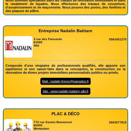
Nous sommes spécialisés dans les travaux de rénovation immobilière et dans
le ravalement de façades. Nous effectuons des travaux de couverture,
d'assainissement et de maçonnerie. Nous posons des portes, des fenêtres et
des plaques de plâtre.
Entreprise Nadalin Batitarn
3 rue des Foissants
0563451270
81000
Albi
Composée d'une vingtaine de professionnels qualifiés, elle apporte son
expérience et son savoir-faire dans la conception, la construction ou la
rénovation de divers projets immobiliers personnalisés publics ou privés.
Mail : nadalin-freres@wanadoo.fr
Site : www.nadalin-batitarn-albi.fr
PLAC & DÉCO
774 rue Gaston Bonnemort
0663077815
82000
Montauban