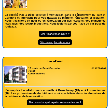
La société Plac & Déco se situe à Montauban dans le département du Tarn et
Garonne et intervient pour vos travaux de plâtrerie, rénovation et isolation.
Nous travaillons en neuf ou en rénovation sur des maisons, des immeubles
mais aussi des locaux industriels. Nous isolons par soufflage ou par pose de
rouleaux.
Mail : placetdeco@live.fr
Site : www.plac-et-deco.fr
LocaPeint
12 route de Saint-Germain
0130780101
78430
Louveciennes
L'entreprise LocaPeint vous accueille à Beauchamp (95) et à Louveciennes
(78). Les professionnels du bâtiment sont spécialisés dans les domaines de
la peinture et de la rénovation.
Site : www.locapeint-peinture-louveciennes.fr