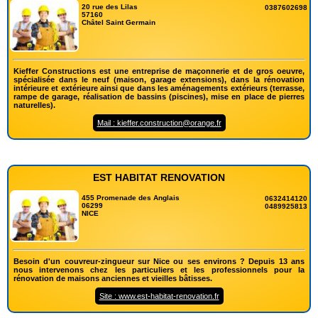
20 rue des Lilas
0387602698
57160
Châtel Saint Germain
Kieffer Constructions est une entreprise de maçonnerie et de gros oeuvre,
spécialisée dans le neuf (maison, garage extensions), dans la rénovation
intérieure et extérieure ainsi que dans les aménagements extérieurs (terrasse,
rampe de garage, réalisation de bassins (piscines), mise en place de pierres
naturelles).
Mail : kieffer.construction@orange.fr
EST HABITAT RENOVATION
455 Promenade des Anglais
0632414120
06299
0489925813
NICE
Besoin d'un couvreur-zingueur sur Nice ou ses environs ? Depuis 13 ans
nous intervenons chez les particuliers et les professionnels pour la
rénovation de maisons anciennes et vieilles bâtisses.
Site : www.est-habitat-renovation.fr