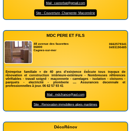
Mail : castorbat@gmail.com
Site : Couverture, Charpente, Maconnérie
MDC PERE ET FILS
48 avenue des fauvettes
0662579341
06800
0493190485
Cagnes-sur-mer
Entreprise familiale + de 40 ans d'existence éxécute tous travaux de
rénovation et construction intérieure-extérieure - Nombreuses références
vérifiables - travail soigné - maçonnerie - carrelages - isolation - cloisons -
parquets - electricité - plomberie .... Assurances decennale et
professionnelles à jour. 06 62 57 93 41
Mail : mdcfrance@aol.com
Site : Renovation immobiliere alpes maritimes
DécoRénov