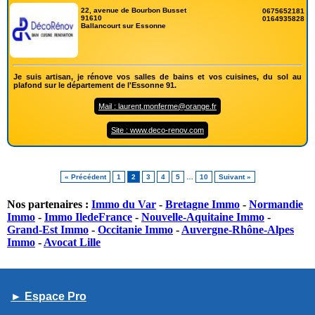
22, avenue de Bourbon Busset
0675652181
91610
0164935828
Ballancourt sur Essonne
Je suis artisan, je rénove vos salles de bains et vos cuisines, du sol au
plafond sur le département de l'Essonne 91.
Mail : laurent.monferme@orange.fr
Site : www.deco-renov.com
« Précédent
1
2
3
4
5
…
10
Suivant »
Nos partenaires :
Immo du Var
-
Bretagne Immo
-
Normandie
Immo
-
Immo IledeFrance
-
Nouvelle-Aquitaine Immo
-
Grand-Est Immo
-
Occitanie Immo
-
Auvergne-Rhône-Alpes
Immo
-
Avocat Lille
► Espace Pro