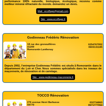
performance 100% naturelle, biologique, écologique, reconnu comme
meilleur minerai réfractaire du monde. demandez un devis.
Mail : ecoffage@gmail.com
Site : www.ecoffage.fr
Godinneau Frédéric Rénovation
18 rue des grenouillères
0254767952
41200
0603131185
Romorantin Lanthenay
Depuis 2002, l'entreprise Godinneau Frédéric est située à Romorantin dans le
département du Loir et Cher. Nous sommes spécialisés dans les travaux de
maçonnerie, de rénovation et de carrelage.
Site : www.godinneau-maconnerie.fr
TOCCO Rénovation
276 avenue Henri Barbusse
032734863
59770
0671777064