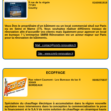
5 rue de la régale
0160081919
77181
Courtry
Vous êtes le propriétaire d'un bâtiment ou un local commercial situé sur Paris
ou en Seine et Marne (77). Vous souhaitez réaliser différents travaux de
rénovation afin d'accueillir vos clients mais également pour agencer un local
en bureaux ? L'entreprise SMRB Rénovation est un acteur majeur sur Paris
pour la rénovation de bâtiments.
Mail : contact@smrb-renovation.fr
Site : www.smrb-renovation.fr
ECOFFAGE
Rue robert Caumont - Les Bureaux du lac II
0608275837
33049
BORDEAUX
Spécialiste du chauffage électrique à accumulation dans la région nouvelle
aquitaine nous intervenons dans la conception la commercialisation la pose
le financement et le S.A.V de notre solution de chauffage en céramique haute