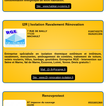
consommation énergétique de votre habitation.
Site : www.habitat-systems.fr
I2R | Isolation Ravalement Rénovation
7 RUE DE BAILLY
0160743275
77133
0626201306
MACHAULT
Entreprise spécialisée en isolation thermique extérieure et intérieure,
ravalement, menuiseries, aménagement de combles, traitement de toiture,
volets roulants, Vélux, bardage, gouttières. Entreprise RGE - Intervention sur
Seine et Marne, Val de Marne, Essonne, Loiret, Yonne. Devis gratuits !
Mail : i2r-lh@orange.fr
Site : www.i2r-renovation-isolation.fr
Renovprotect
87 impasse du sauvage
0531601360
31190