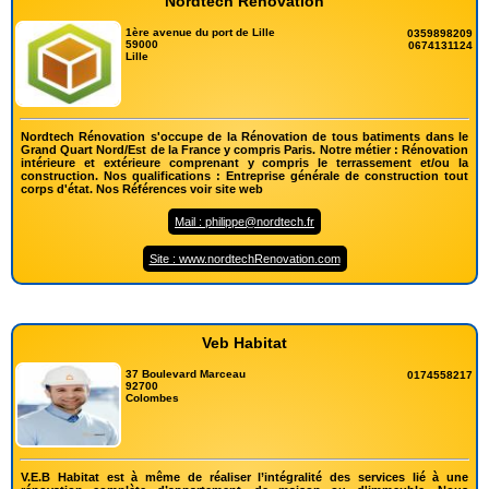
Nordtech Rénovation
1ère avenue du port de Lille
0359898209
59000
0674131124
Lille
Nordtech Rénovation s'occupe de la Rénovation de tous batiments dans le
Grand Quart Nord/Est de la France y compris Paris. Notre métier : Rénovation
intérieure et extérieure comprenant y compris le terrassement et/ou la
construction. Nos qualifications : Entreprise générale de construction tout
corps d'état. Nos Références voir site web
Mail : philippe@nordtech.fr
Site : www.nordtechRenovation.com
Veb Habitat
37 Boulevard Marceau
0174558217
92700
Colombes
V.E.B Habitat est à même de réaliser l’intégralité des services lié à une