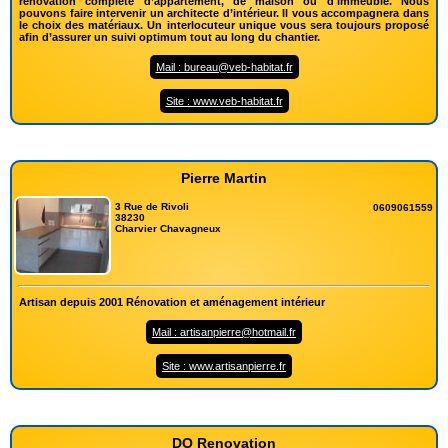
rénovation complète d’appartement, de maison ou d'immeuble. Nous
pouvons faire intervenir un architecte d’intérieur. Il vous accompagnera dans
le choix des matériaux. Un interlocuteur unique vous sera toujours proposé
afin d’assurer un suivi optimum tout au long du chantier.
Mail : bureau@veb-habitat.fr
Site : www.veb-habitat.fr
Pierre Martin
3 Rue de Rivoli
0609061559
38230
Charvier Chavagneux
Artisan depuis 2001 Rénovation et aménagement intérieur
Mail : artisanpierre@hotmail.fr
Site : www.artisanpierre.fr
DO Renovation